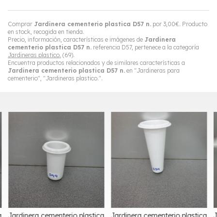
Comprar
Jardinera cementerio plastica D57 n.
por
3,00
€
. Producto
en stock, recogida en tienda.
Precio, información, características e imágenes de
Jardinera
cementerio plastica D57 n.
referencia D57, pertenece a la categoría
Jardineras plastico.
(69).
Encuentra productos relacionados y de similares características a
Jardinera cementerio plastica D57 n.
en "Jardineras para
cementerio", "Jardineras plastico.".
a
Jardinera cementerio plastica
Jardinera cementerio plastica
J