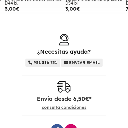
D44 bl.
D54 bl.
D
3,00€
3,00€
¿Necesitas ayuda?
981 316 751
ENVIAR EMAIL
Envío desde
6,50
€
*
consulta condiciones