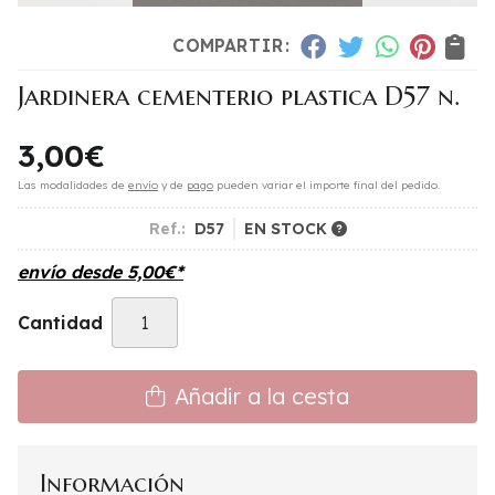
COMPARTIR:
Jardinera cementerio plastica D57 n.
3,00
€
Las modalidades de
envío
y de
pago
pueden variar el importe final del pedido.
Ref.:
D57
EN STOCK
envío desde
5,00
€
*
Cantidad
Añadir a la cesta
Información