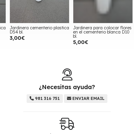
a
Jardinera cementerio plastica
Jardinera para colocar flores
J
D54 bl.
en el cementerio blanca D10
D
bl.
3,00€
5,00€
¿Necesitas ayuda?
981 316 751
ENVIAR EMAIL