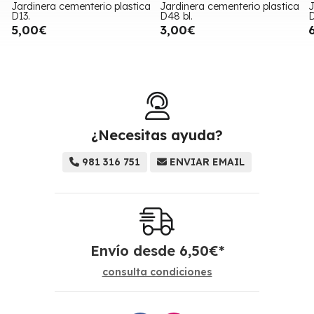
Jardinera cementerio plastica
Jardinera cementerio plastica
J
D13.
D48 bl.
D
5,00€
3,00€
¿Necesitas ayuda?
981 316 751
ENVIAR EMAIL
Envío desde
6,50
€
*
consulta condiciones