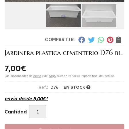
COMPARTIR:
Jardinera plastica cementerio D76 bl.
7,00
€
Las modalidades de
envío
y de
pago
pueden variar el importe final del pedido.
Ref.:
D76
EN STOCK
envío desde
5,00
€
*
Cantidad