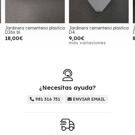
Jardinera cementerio plastica
Jardinera cementerio plastica
J
D26s bl.
D4.
D
18,00€
9,00€
más variaciones
¿Necesitas ayuda?
981 316 751
ENVIAR EMAIL