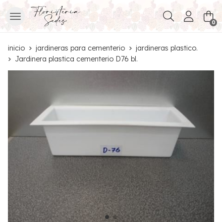
Buscar
0
inicio
jardineras para cementerio
jardineras plastico.
Jardinera plastica cementerio D76 bl.