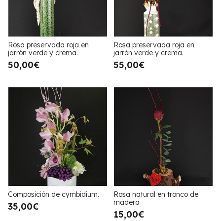
Rosa preservada roja en
Rosa preservada roja en
jarrón verde y crema.
jarrón verde y crema.
50,00€
55,00€
Composición de cymbidium.
Rosa natural en tronco de
madera
35,00€
15,00€