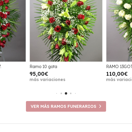
.
Ramo 10 gota
RAMO 13GO
95,00€
110,00€
más variaciones
más variac
VER MÁS RAMOS FUNERARIOS