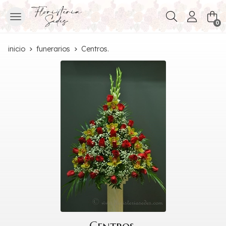
Buscar
0
inicio
funerarios
Centros.