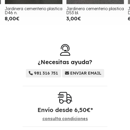
Jardinera cementerio plastica
Jardinera cementerio plastica
J
D46 n.
D53 bl.
D
8,00€
3,00€
¿Necesitas ayuda?
981 316 751
ENVIAR EMAIL
Envío desde
6,50
€
*
consulta condiciones