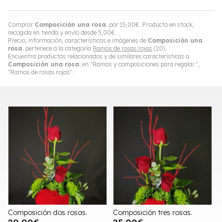
Comprar
Composición una rosa.
por
15,00
€
. Producto en stock,
recogida en tienda y envío desde
5,00
€
.
Precio, información, características e imágenes de
Composición una
rosa.
pertenece a la categoría
Ramos de rosas rojas
(20).
Encuentra productos relacionados y de similares características a
Composición una rosa.
en "Ramos y composiciones para regalar.",
"Ramos de rosas rojas".
Composición dos rosas.
Composición tres rosas.