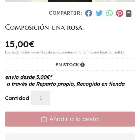
COMPARTIR:
Composición una rosa.
15,00
€
Las modalidades de
envío
y de
pago
pueden variar el importe final del pedido.
EN STOCK
envío desde
5,00
€
*
a través de
Reparto propio, Recogida en tienda
Cantidad
Añadir a la cesta