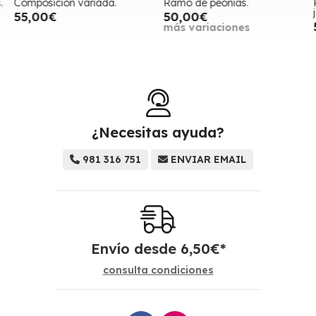
.
Composición variada.
Ramo de peonias.
R
j
55,00€
50,00€
más variaciones
¿Necesitas ayuda?
981 316 751
ENVIAR EMAIL
Envío desde
6,50
€
*
consulta condiciones