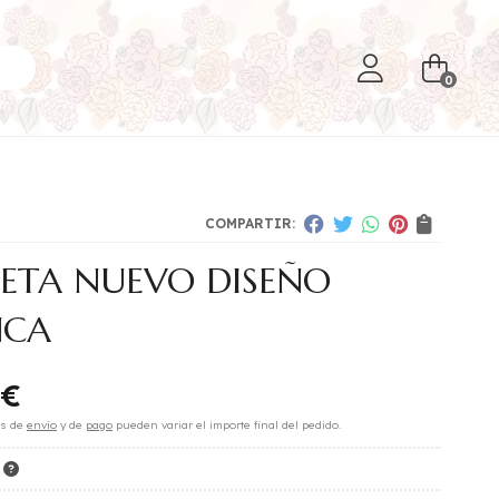
0
COMPARTIR:
ETA NUEVO DISEÑO
NCA
€
es de
envío
y de
pago
pueden variar el importe final del pedido.
K