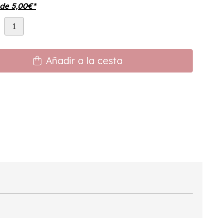
sde
5,00
€
*
d
Añadir a la cesta