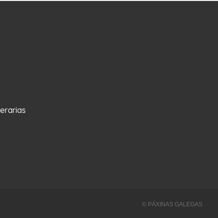
erarias
© PÁXINAS GALEGAS