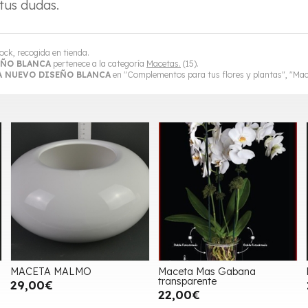
tus dudas.
ock, recogida en tienda.
EÑO BLANCA
pertenece a la categoría
Macetas.
(15).
A NUEVO DISEÑO BLANCA
en "Complementos para tus flores y plantas", "Mac
MACETA MALMO
Maceta Mas Gabana
transparente
29,00€
22,00€