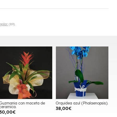
galar.
(89).
Guzmania con maceta de
Orquidea azul (Phalaenopsis).
ceramica.
38,00€
30,00€