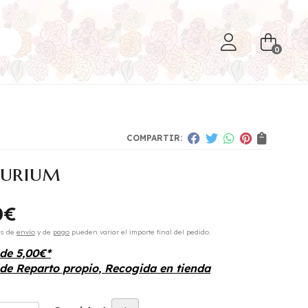
0
COMPARTIR:
urium
0
€
es de
envío
y de
pago
pueden variar el importe final del pedido.
sde
5,00
€
*
 de
Reparto propio, Recogida en tienda