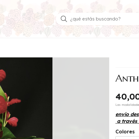
Buscar
Anth
40,0
Las modalidad
envío de
a través
Colores