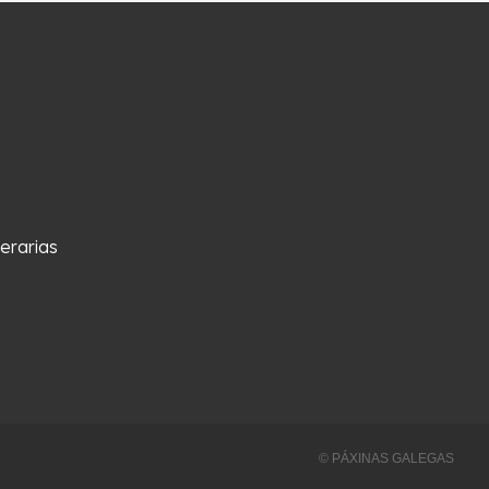
erarias
© PÁXINAS GALEGAS