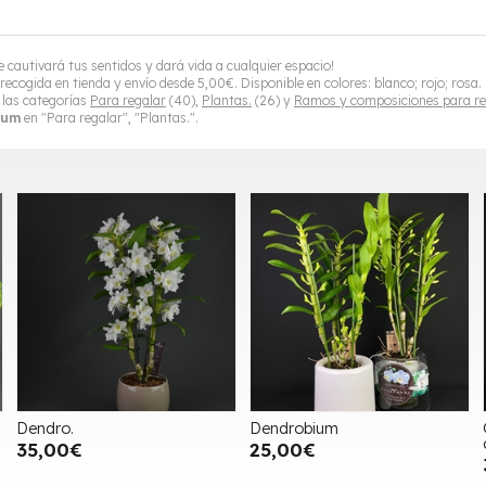
e cautivará tus sentidos y dará vida a cualquier espacio!
recogida en tienda y envío desde
5,00
€
. Disponible en colores: blanco; rojo; rosa.
 las categorías
Para regalar
(40),
Plantas.
(26) y
Ramos y composiciones para re
ium
en "Para regalar", "Plantas.".
Dendro.
Dendrobium
35,00€
25,00€