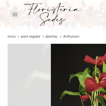
inicio
para regalar
plantas.
Anthurium