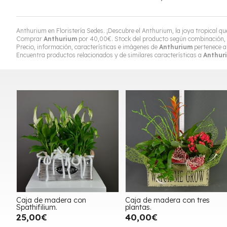
Anthurium en Floristería Sedes. ¡Descubre el Anthurium, la joya tropical qu
Comprar
Anthurium
por
40,00
€
. Stock del producto según combinación, 
Precio, información, características e imágenes de
Anthurium
pertenece a
Encuentra productos relacionados y de similares características a
Anthur
Caja de madera con
Caja de madera con tres
Spathifilium.
plantas.
25,00€
40,00€