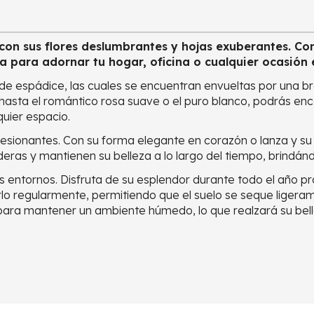
con sus flores deslumbrantes y hojas exuberantes. Co
a para adornar tu hogar, oficina o cualquier ocasión 
de espádice, las cuales se encuentran envueltas por una br
n hasta el romántico rosa suave o el puro blanco, podrás en
quier espacio.
esionantes. Con su forma elegante en corazón o lanza y su 
raderas y mantienen su belleza a lo largo del tiempo, brindá
s entornos. Disfruta de su esplendor durante todo el año pro
lo regularmente, permitiendo que el suelo se seque ligeram
ara mantener un ambiente húmedo, lo que realzará su bell