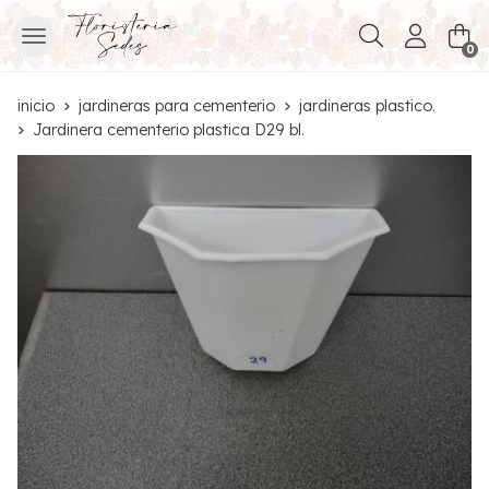
Buscar
0
inicio
jardineras para cementerio
jardineras plastico.
Jardinera cementerio plastica D29 bl.