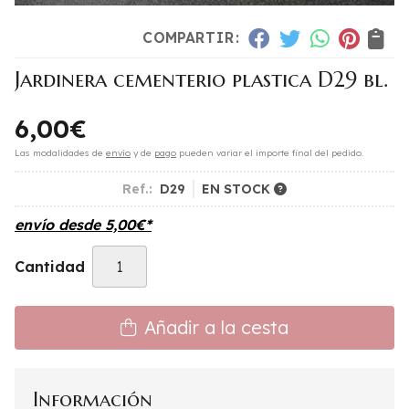
COMPARTIR:
Jardinera cementerio plastica D29 bl.
6,00
€
Las modalidades de
envío
y de
pago
pueden variar el importe final del pedido.
Ref.:
D29
EN STOCK
envío desde
5,00
€
*
Cantidad
Añadir a la cesta
Información