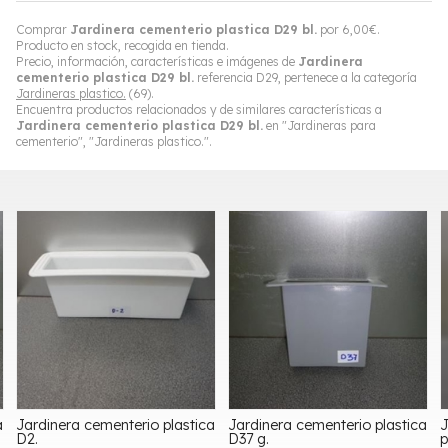
Comprar
Jardinera cementerio plastica D29 bl.
por
6,00
€
.
Producto en stock, recogida en tienda.
Precio, información, características e imágenes de
Jardinera
cementerio plastica D29 bl.
referencia D29, pertenece a la categoría
Jardineras plastico.
(69).
Encuentra productos relacionados y de similares características a
Jardinera cementerio plastica D29 bl.
en "Jardineras para
cementerio", "Jardineras plastico.".
a
Jardinera cementerio plastica
Jardinera cementerio plastica
J
D2.
D37 g.
p