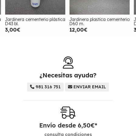
a
Jardinera cementerio plástica
Jardinera plastica cementerio
J
D43 bl.
D60 m.
D
3,00€
12,00€
¿Necesitas ayuda?
981 316 751
ENVIAR EMAIL
Envío desde
6,50
€
*
consulta condiciones