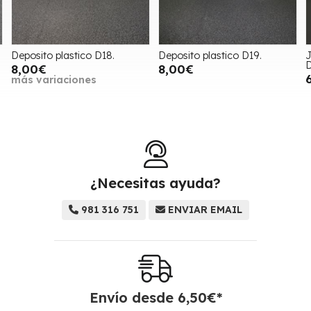
Deposito plastico D19.
Jardinera cementerio plastic
D37 g.
8,00€
6,00€
¿Necesitas ayuda?
981 316 751
ENVIAR EMAIL
Envío desde
6,50
€
*