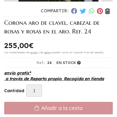
COMPARTIR:
Corona aro de clavel, cabezal de
rosas y rosas en el aro. Ref. 24
255,00
€
Las modalidades de
envío
y de
pago
pueden variar el importe final del pedido.
Ref.:
24
EN STOCK
envío gratis*
a través de
Reparto propio, Recogida en tienda
Cantidad
Añadir a la cesta