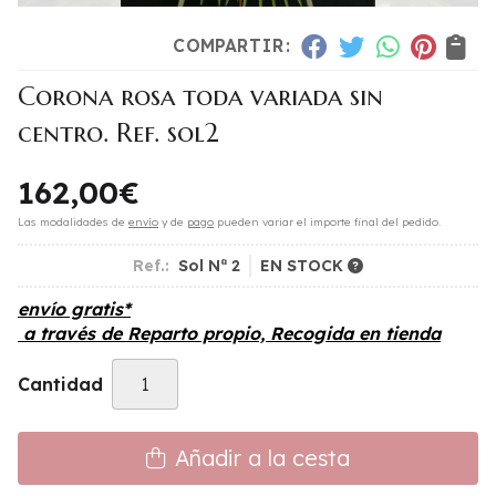
COMPARTIR:
Corona rosa toda variada sin
centro. Ref. sol2
162,00
€
Las modalidades de
envío
y de
pago
pueden variar el importe final del pedido.
Ref.:
Sol Nª 2
EN STOCK
envío gratis*
a través de
Reparto propio, Recogida en tienda
Cantidad
Añadir a la cesta