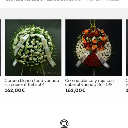
orona blanca toda variada
Corona blanca y roja con
Coro
in cabezal. Ref sol 4
cabezal variado Ref. 19F
vari
162,00€
162,00€
174