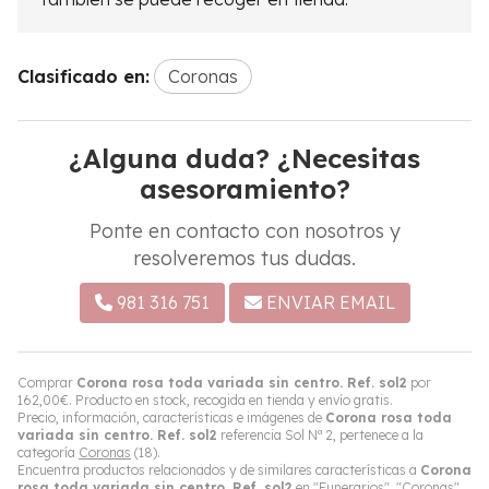
Clasificado en:
Coronas
¿Alguna duda? ¿Necesitas
asesoramiento?
Ponte en contacto con nosotros y
resolveremos tus dudas.
981 316 751
ENVIAR EMAIL
Comprar
Corona rosa toda variada sin centro. Ref. sol2
por
162,00
€
. Producto en stock, recogida en tienda y envío gratis.
Precio, información, características e imágenes de
Corona rosa toda
variada sin centro. Ref. sol2
referencia Sol Nª 2, pertenece a la
categoría
Coronas
(18).
Encuentra productos relacionados y de similares características a
Corona
rosa toda variada sin centro. Ref. sol2
en "Funerarios", "Coronas".