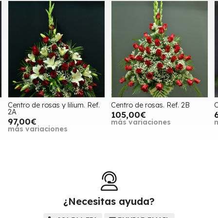
Centro de rosas. Ref. 2B
Centro flor variada 3G.
C
105,00€
67,00€
más variaciones
más variaciones
¿Necesitas ayuda?