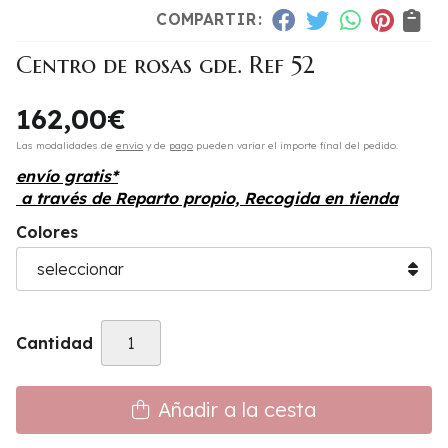
COMPARTIR:
Centro de rosas gde. Ref 52
162,00
€
Las modalidades de
envío
y de
pago
pueden variar el importe final del pedido.
envío gratis*
a través de
Reparto propio, Recogida en tienda
Colores
Cantidad
Añadir a la cesta