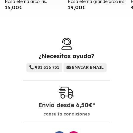
Rosa eterna arco iris.
Rosa eterna grande arco iris.
R
15,00€
19,00€
¿Necesitas ayuda?
981 316 751
ENVIAR EMAIL
Envío desde
6,50
€
*
consulta condiciones