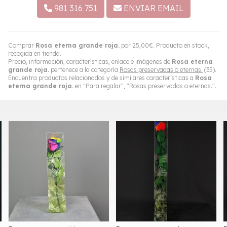
981 316 751
ENVIAR EMAIL
Comprar
Rosa eterna grande roja.
por
25,00
€
. Producto en stock,
recogida en tienda.
Precio, información, características, enlace e imágenes de
Rosa eterna
grande roja.
pertenece a la categoría
Rosas preservadas o eternas.
(35).
Encuentra productos relacionados y de similares características a
Rosa
eterna grande roja.
en "Para regalar", "Rosas preservadas o eternas.".