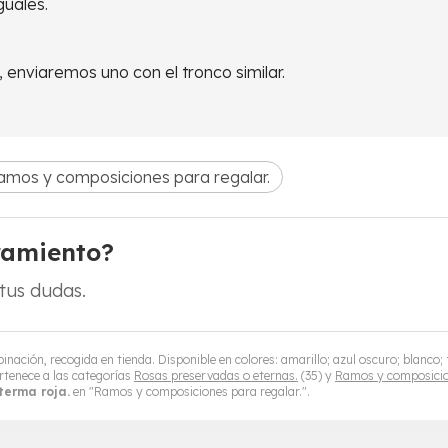
guales.
enviaremos uno con el tronco similar.
amos y composiciones para regalar.
ramiento?
tus dudas.
nación, recogida en tienda. Disponible en colores: amarillo; azul oscuro; blanco; f
rtenece a las categorías
Rosas preservadas o eternas.
(35) y
Ramos y composicion
terma roja.
en "Ramos y composiciones para regalar.".