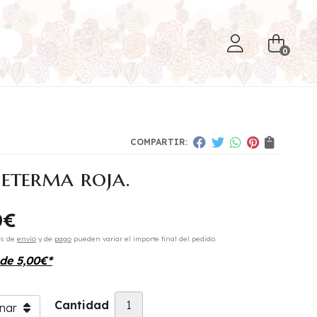
0
COMPARTIR:
 eterma roja.
0
€
es de
envío
y de
pago
pueden variar el importe final del pedido.
sde
5,00
€
*
Cantidad