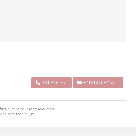
981 316 751
ENVIAR EMAIL
ucsia; naranja; negro; rojo; rosa.
es para regalar.
(89).