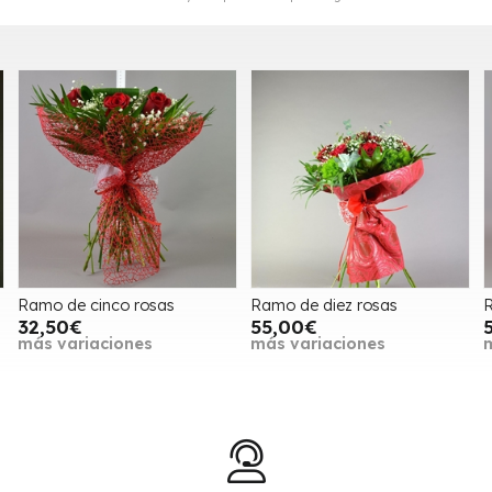
sas
Ramo de diez rosas
Ramo de nueve rosas
55,00€
54,00€
más variaciones
más variaciones